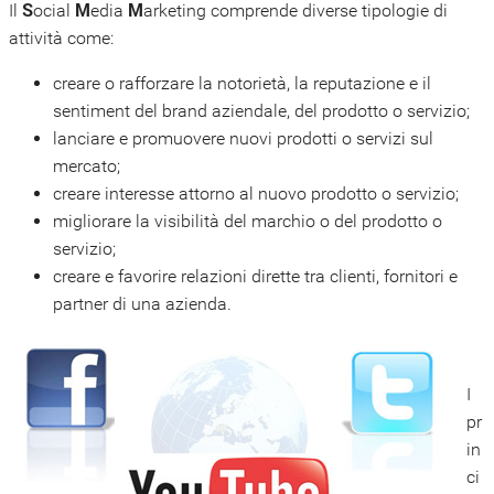
S
M
M
Il
ocial
edia
arketing comprende diverse tipologie di
attività come:
creare o rafforzare la notorietà, la reputazione e il
sentiment del brand aziendale, del prodotto o servizio;
lanciare e promuovere nuovi prodotti o servizi sul
mercato;
creare interesse attorno al nuovo prodotto o servizio;
migliorare la visibilità del marchio o del prodotto o
servizio;
creare e favorire relazioni dirette tra clienti, fornitori e
partner di una azienda.
I
pr
in
ci