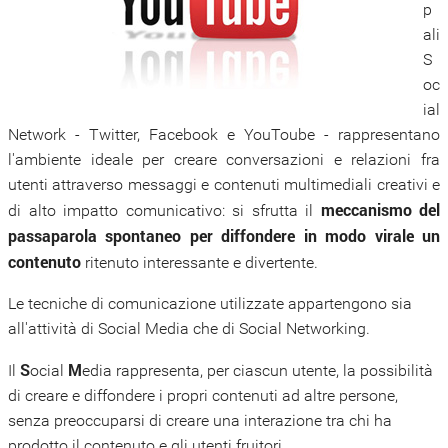
p
ali
S
oc
ial
Network - Twitter, Facebook e YouToube - rappresentano
l'ambiente ideale per creare conversazioni e relazioni fra
utenti attraverso messaggi e contenuti multimediali creativi e
meccanismo del
di alto impatto comunicativo: si sfrutta il
passaparola spontaneo per diffondere in modo virale un
contenuto
ritenuto interessante e divertente.
Le tecniche di comunicazione utilizzate appartengono sia
all'attività di Social Media che di Social Networking.
S
M
Il
ocial
edia rappresenta, per ciascun utente, la possibilità
di creare e diffondere i propri contenuti ad altre persone,
senza preoccuparsi di creare una interazione tra chi ha
prodotto il contenuto e gli utenti fruitori.