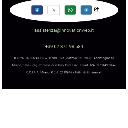
assistenza@innovationweb.it
+39 02 871 98 584
© 2026 INNOVATIONWEB SRL - Via Mazzola, 12 - 20081 Abbiategrasso,
Milano, Italia - Reg. Imprese di Milano, Cod. Fisc. e Part. IVA 09731430964 -
C.C.I.A.A. Milano: R.E.A. 2110946 - Tutti i diritti riservati