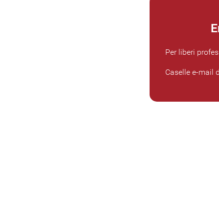
E
Per liberi profe
Caselle e-mail 